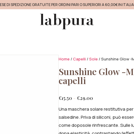
ESE DI SPEDIZIONE GRATUITE PER ORDINI PARI O SUPERIORI A 60,00€ IN ITALI
Home
/
Capelli
/
Sole
/ Sunshine Glow -M
Sunshine Glow -Ma
capelli
€
15.50
-
€
29.00
Una maschera solare restitutiva per c
salsedine. Priva di siliconi, può ess
come doposole rinfrescante. Sulle l
dona elasticità, contrastando l’effet