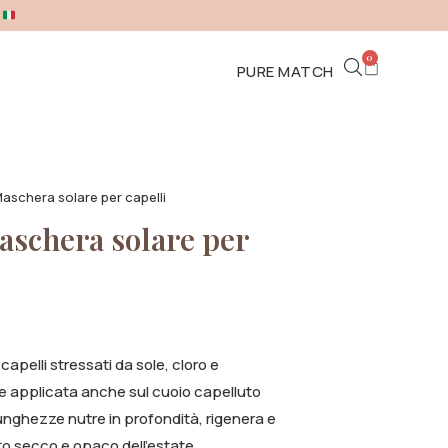
A
0
PURE MATCH
aschera solare per capelli
schera solare per
apelli stressati da sole, cloro e
ere applicata anche sul cuoio capelluto
unghezze nutre in profondità, rigenera e
to secco e opaco dell’estate.