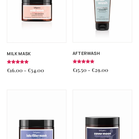
AFTERWASH
MILK MASK
Valutato
Valutato
€
15.50
-
€
29.00
€
16.00
-
€
34.00
5.00
5.00
su 5
su 5