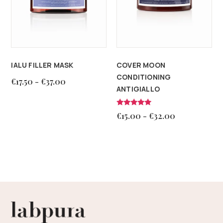
IALU FILLER MASK
COVER MOON
CONDITIONING
€
17.50
-
€
37.00
ANTIGIALLO
Valutato
€
15.00
-
€
32.00
5.00
su 5