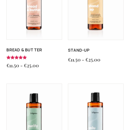
BREAD & BUTTER
STAND-UP
€
11.50
-
€
25.00
Valutato
€
11.50
-
€
25.00
5.00
su 5