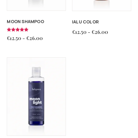
MOON SHAMPOO
IALU COLOR
€
12.50
-
€
26.00
Valutato
€
12.50
-
€
26.00
5.00
su 5