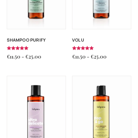
SHAMPOO PURIFY
VOLU
Valutato
Valutato
€
11.50
-
€
25.00
€
11.50
-
€
25.00
4.92
5.00
su 5
su 5