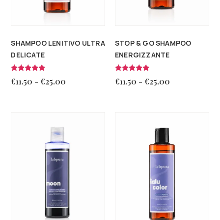
SHAMPOO LENITIVO ULTRA
STOP & GO SHAMPOO
DELICATE
ENERGIZZANTE
Valutato
Valutato
€
11.50
-
€
25.00
€
11.50
-
€
25.00
4.86
5.00
su 5
su 5