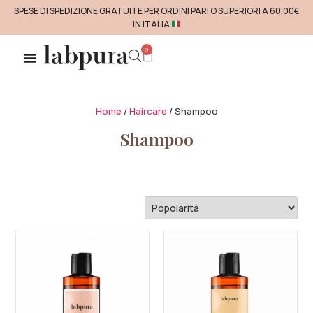
SPESE DI SPEDIZIONE GRATUITE PER ORDINI PARI O SUPERIORI A 60,00€
IN ITALIA
0
Home
/
Haircare
/ Shampoo
Shampoo