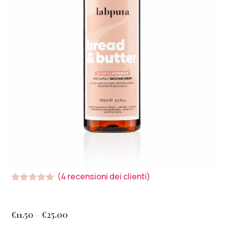
(
4
recensioni dei clienti)
Valutato
4
5.00
su 5
su base
di
€
11.50
-
€
25.00
recensioni