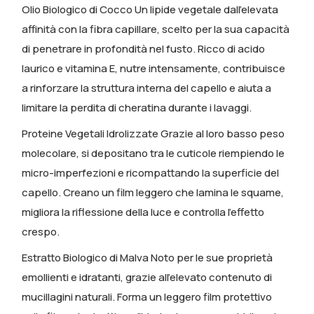
Olio Biologico di Cocco
Un lipide vegetale dall’elevata
affinità con la fibra capillare, scelto per la sua capacità
di penetrare in profondità nel fusto. Ricco di acido
laurico e vitamina E, nutre intensamente, contribuisce
a rinforzare la struttura interna del capello e aiuta a
limitare la perdita di cheratina durante i lavaggi.
Proteine Vegetali Idrolizzate
Grazie al loro basso peso
molecolare, si depositano tra le cuticole riempiendo le
micro-imperfezioni e ricompattando la superficie del
capello. Creano un film leggero che lamina le squame,
migliora la riflessione della luce e controlla l’effetto
crespo.
Estratto Biologico di Malva
Noto per le sue proprietà
emollienti e idratanti, grazie all’elevato contenuto di
mucillagini naturali. Forma un leggero film protettivo