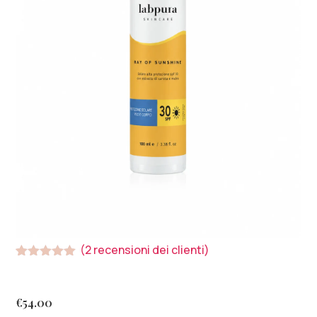
(
2
recensioni dei clienti)
Valutato
2
5.00
su 5
su base
di
€
54.00
recensioni