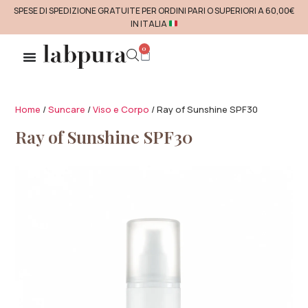
SPESE DI SPEDIZIONE GRATUITE PER ORDINI PARI O SUPERIORI A 60,00€
IN ITALIA
0
Home
/
Suncare
/
Viso e Corpo
/ Ray of Sunshine SPF30
Ray of Sunshine SPF30