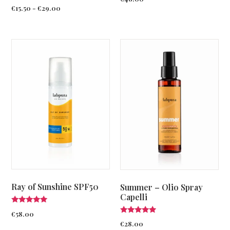
5.00
€
15.50
-
€
29.00
su 5
Ray of Sunshine SPF50
Summer – Olio Spray
Capelli
Valutato
€
58.00
5.00
Valutato
€
28.00
su 5
4.75