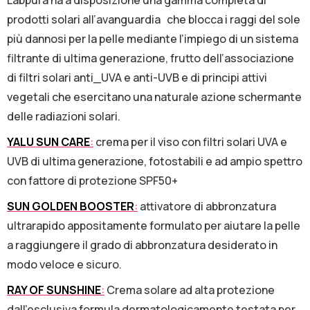
Labpura ha a disposizione una gamma completa di
prodotti solari all’avanguardia
che blocca i raggi del sole
più dannosi per la pelle mediante l’impiego di un sistema
filtrante di ultima generazione, frutto dell’associazione
di filtri solari anti_UVA e anti-UVB e di principi attivi
vegetali che esercitano una naturale azione schermante
delle radiazioni solari.
YALU SUN CARE
:
crema per il viso con filtri solari UVA e
UVB di ultima generazione, fotostabili e ad ampio spettro
con fattore di protezione SPF50+
SUN GOLDEN BOOSTER
:
attivatore di abbronzatura
ultrarapido appositamente formulato per aiutare la pelle
a raggiungere il grado di abbronzatura desiderato in
modo veloce e sicuro.
RAY OF SUNSHINE
:
Crema solare ad alta protezione
dall’esclusiva formula dermatologicamente testata per