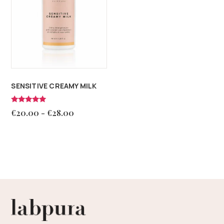
SENSITIVE CREAMY MILK
Valutato
€
20.00
-
€
28.00
4.86
su 5