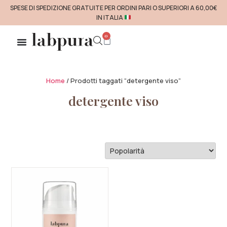
SPESE DI SPEDIZIONE GRATUITE PER ORDINI PARI O SUPERIORI A 60,00€
IN ITALIA
0
Home
/ Prodotti taggati “detergente viso”
detergente viso