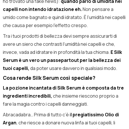
ho trovato una fake news):
quando parlo di umidità nei
capelli non intendo idratazione eh.
Non pensare a
umido come bagnato e quindi idratato. È l’umidità nei capelli
che causa per esempio l’effetto crespo.
Tra i tuoi prodotti di bellezza devi sempre assicurarti di
avere un siero che contrasti l’umidità nei capelli e che,
invece, vada ad idratare in profondità la tua chioma.
E Silk
Serum è un vero un passepartout per la bellezza dei
tuoi capelli,
da poter usare davvero in qualsiasi modo.
Cosa rende Silk Serum così speciale?
La pozione incantata di Silk Serum è composta da tre
ingredienti incredibili,
che insieme riescono proprio a
fare la magia contro i capelli danneggiati.
Abracadabra… Prima di tutto c’è i
l pregiatissimo Olio di
Argan
, che riesce a donare nuova linfa ai tuoi capelli, li