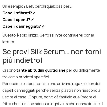
Un esempio? Beh, cerchi qualcosa per…
Capelli sfibrati? ✓
Capelli spenti? ✓
Capelli danneggiati? ✓
Questo è solo l’inizio. Se fossi in te continuerei con la
lettura.
Se provi Silk Serum… non torni
più indietro!
Ci sono
tante abitudini quotidiane
per cui difficilmente
troviamo prodotti specifici.
Per esempio, spesso in salone arrivano ragazze con dei
capelli danneggiati perché senza piastra non riescono a
uscire di casa.
Oppure, non ti dà fastidio quell’odore di
fritto che ti rimane addosso ogni volta che nonna decide di