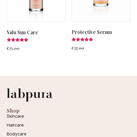
Protective Serum
Yalu Sun Care
Valutato
Valutato
€
57.00
€
75.00
5.00
5.00
su 5
su 5
Shop
Skincare
Haircare
Bodycare