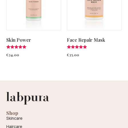
Skin Power
Face Repair Mask
Valutato
Valutato
€
34.00
€
35.00
4.75
5.00
su 5
su 5
Shop
Skincare
Haircare