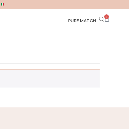
A
0
PURE MATCH