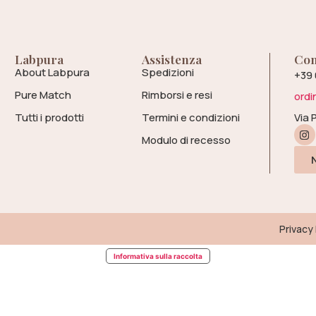
Labpura
Assistenza
Con
About Labpura
Spedizioni
+39
Pure Match
Rimborsi e resi
ord
Tutti i prodotti
Termini e condizioni
Via 
Modulo di recesso
Privacy
Informativa sulla raccolta