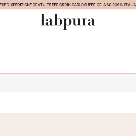
ESE DI SPEDIZIONE GRATUITE PER ORDINI PARI O SUPERIORI A 60,00€ IN ITALI