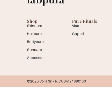
Shop
Pure Rituals
Skincare
Viso
Haircare
Capelli
Bodycare
Suncare
Accessori
©2026 Voilà Srl - P.IVA 04124890130