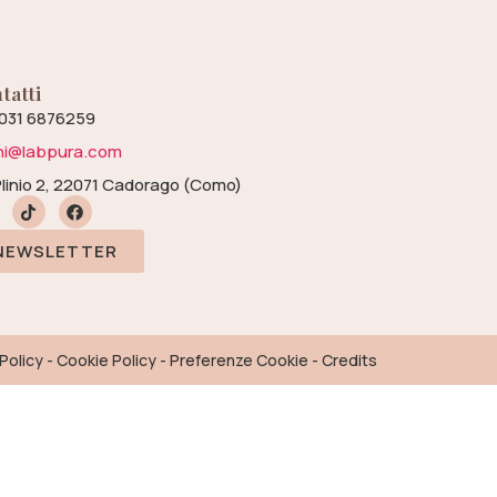
tatti
 031 6876259
ini@labpura.com
Plinio 2, 22071 Cadorago (Como)
NEWSLETTER
 Policy
-
Cookie Policy
-
Preferenze Cookie
-
Credits